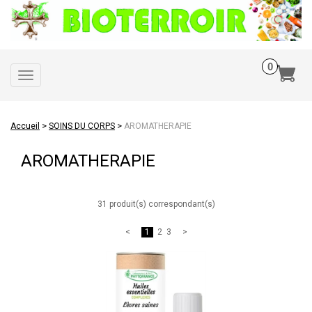
Toggle
navigation
>
>
Accueil
SOINS DU CORPS
AROMATHERAPIE
AROMATHERAPIE
31 produit(s) correspondant(s)
1
2
3