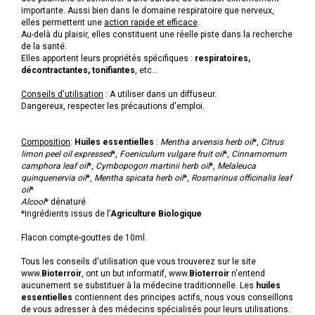
importante. Aussi bien dans le domaine respiratoire que nerveux,
elles permettent une
action rapide et efficace
.
Au-delà du plaisir, elles constituent une réelle piste dans la recherche
de la santé.
Elles apportent leurs propriétés spécifiques :
respiratoires,
décontractantes, tonifiantes
, etc...
Conseils d'utilisation
: A utiliser dans un diffuseur.
Dangereux, respecter les précautions d'emploi.
Composition
:
Huiles essentielles
:
Mentha
arvensis
herb
oil
*,
Citrus
limon
peel
oil
expressed
*,
Foeniculum
vulgare
fruit
oil
*,
Cinnamomum
camphora
leaf
oil
*,
Cymbopogon
martinii
herb
oil
*,
Melaleuca
quinquenervia
oil
*,
Mentha
spicata
herb
oil
*,
Rosmarinus
officinalis
leaf
oil
*
Alcool
* dénaturé
*Ingrédients issus de l’
Agriculture Biologique
Flacon compte-gouttes de 10ml.
Tous les conseils d'utilisation que vous trouverez sur le site
www.
Bioterroir
, ont un but informatif, www.
Bioterroir
n'entend
aucunement se substituer à la médecine traditionnelle. Les
huiles
essentielles
contiennent des principes actifs, nous vous conseillons
de vous adresser à des médecins spécialisés pour leurs utilisations.