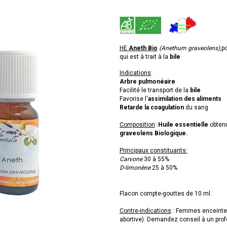
HE
Aneth
Bio
(Anethum graveolens)
,p
qui est à trait à la
bile
Indications
:
Arbre pulmonéaire
Facilité le transport de la
bile
Favorise l'
assimilation des aliments
Retarde la coagulation
du sang
Composition
:
Huile essentielle
obtenu
graveolens
Biologique.
Principaux constituants:
Carvone
30 à 55%
D-limonène
25 à 50%
Flacon compte-gouttes de 10 ml.
Contre-indications
: Femmes enceintes 
abortive). Demandez conseil à un prof