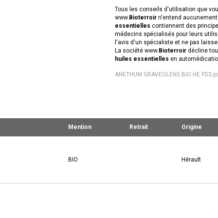
Tous les conseils d'utilisation que vo
www.
Bioterroir
n'entend aucunement s
essentielles
contiennent des principe
médecins spécialisés pour leurs utilis
l'avis d'un spécialiste et ne pas laisse
La société www.
Bioterroir
décline tou
huiles essentielles
en automédicatio
ANETHUM GRAVEOLENS BIO HE FDS.p
Mention
Retrait
Origine
BIO
Hérault