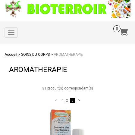
Toggle
navigation
>
>
Accueil
SOINS DU CORPS
AROMATHERAPIE
AROMATHERAPIE
31 produit(s) correspondant(s)
1
2
3