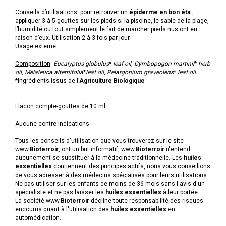
Conseils d’utilisations
: pour retrouver un
épiderme en bon éta
t,
appliquer 3 à 5 gouttes sur les pieds si la piscine, le sable de la plage,
l’humidité ou tout simplement le fait de marcher pieds nus ont eu
raison d’eux. Utilisation 2 à 3 fois par jour.
Usage externe
.
Composition
:
Eucalyptus globulus
*
leaf oil
,
Cymbopogon martinii
*
herb
oil
,
Melaleuca alternifolia
*
leaf oil
,
Pelargonium graveolens
*
leaf oil
.
*Ingrédients issus de l’
Agriculture Biologique
Flacon compte-gouttes de 10 ml.
Aucune contre-Indications.
Tous les conseils d'utilisation que vous trouverez sur le site
www.
Bioterroir
, ont un but informatif, www.
Bioterroir
n'entend
aucunement se substituer à la médecine traditionnelle. Les
huiles
essentielles
contiennent des principes actifs, nous vous conseillons
de vous adresser à des médecins spécialisés pour leurs utilisations.
Ne pas utiliser sur les enfants de moins de 36 mois sans l'avis d'un
spécialiste et ne pas laisser les
huiles essentielles
à leur portée.
La société www.
Bioterroir
décline toute responsabilité des risques
encourus quant à l'utilisation des
huiles essentielles
en
automédication.