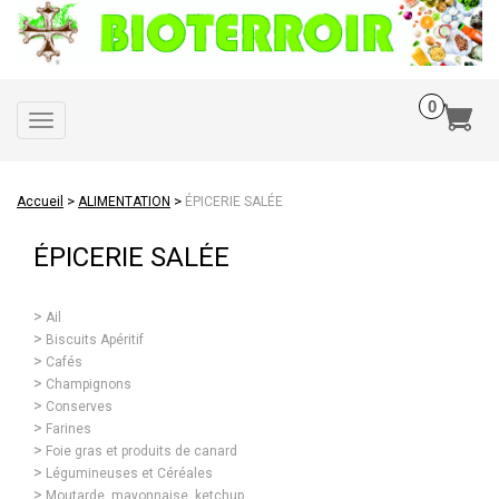
Toggle
navigation
>
>
Accueil
ALIMENTATION
ÉPICERIE SALÉE
ÉPICERIE SALÉE
Ail
Biscuits Apéritif
Cafés
Champignons
Conserves
Farines
Foie gras et produits de canard
Légumineuses et Céréales
Moutarde, mayonnaise, ketchup