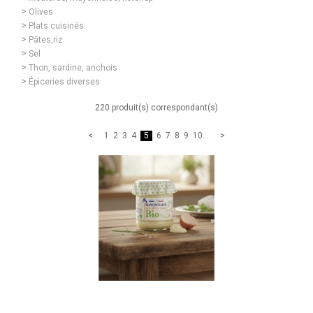
Olives
Plats cuisinés
Pâtes,riz
Sel
Thon, sardine, anchois
Épiceries diverses
220 produit(s) correspondant(s)
1
2
3
4
5
6
7
8
9
10
...