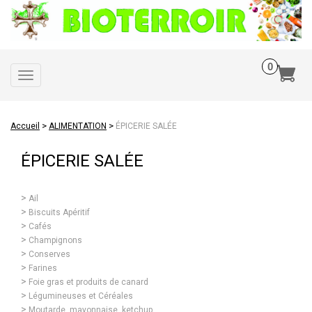
Toggle
navigation
>
>
Accueil
ALIMENTATION
ÉPICERIE SALÉE
ÉPICERIE SALÉE
Ail
Biscuits Apéritif
Cafés
Champignons
Conserves
Farines
Foie gras et produits de canard
Légumineuses et Céréales
Moutarde, mayonnaise, ketchup