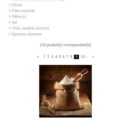
Olives
Plats cuisinés
Pâtes,riz
Sel
Thon, sardine, anchois
Épiceries diverses
220 produit(s) correspondant(s)
1
2
3
4
5
6
7
8
9
10
...