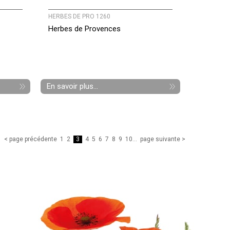
HERBES DE PRO 1260
Herbes de Provences
En savoir plus...
< page précédente
1
2
3
4
5
6
7
8
9
10
...
page suivante >