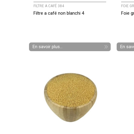
FILTRE A CAFÉ 384
FOIE G
Filtre a café non blanchi 4
Foie g
En savoir plus...
En savo