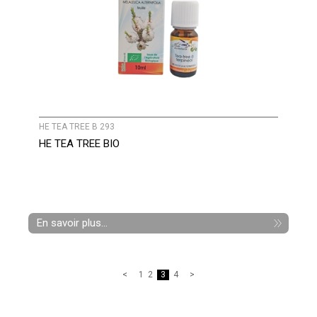
HE TEA TREE B 293
HE TEA TREE BIO
En savoir plus...
1
2
3
4