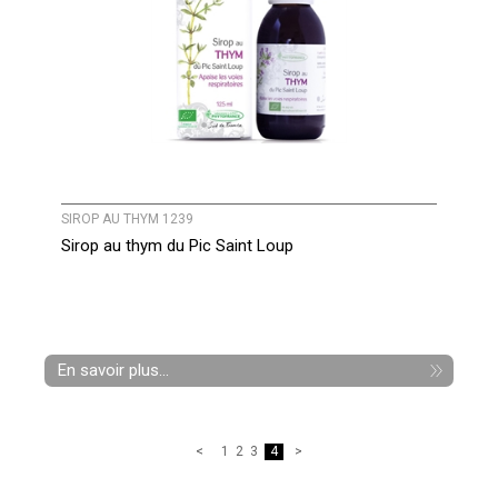
SIROP AU THYM 1239
Sirop au thym du Pic Saint Loup
En savoir plus...
1
2
3
4