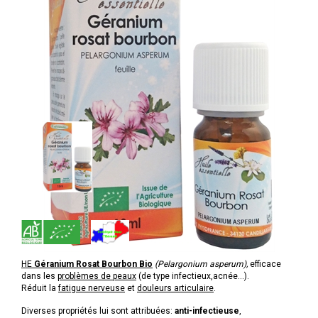
HE
Géranium
Rosat
Bourbon
Bio
(Pelargonium asperum),
efficace
dans les
problèmes de peaux
(de type infectieux,acnée...).
Réduit la
fatigue nerveuse
et
douleurs articulaire
.
Diverses propriétés lui sont attribuées:
anti-infectieuse
,