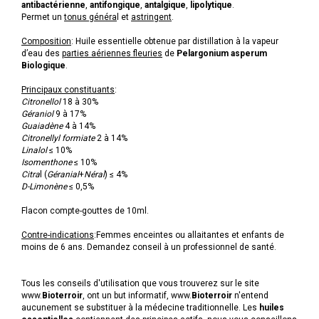
antibactérienne
,
antifongique
,
antalgique
,
lipolytique
.
Permet un
tonus généra
l et
astringent
.
Composition
: Huile essentielle obtenue par distillation à la vapeur
d’eau des
parties aériennes fleuries
de
Pelargonium asperum
Biologique
.
Principaux constituants
:
Citronellol
18 à 30%
Géraniol
9 à 17%
Guaiadène
4 à 14%
Citronellyl formiate
2 à 14%
Linalol
≤ 10%
Isomenthone
≤ 10%
Citra
l (
Géranial
+
Néral
) ≤ 4%
D-Limonène
≤ 0,5%
Flacon compte-gouttes de 10ml.
Contre-indications
:Femmes enceintes ou allaitantes et enfants de
moins de 6 ans. Demandez conseil à un professionnel de santé.
Tous les conseils d'utilisation que vous trouverez sur le site
www.
Bioterroir
, ont un but informatif, www.
Bioterroir
n'entend
aucunement se substituer à la médecine traditionnelle. Les
huiles