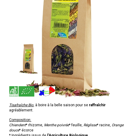
Tisafraîche Bio
, à boire à la belle saison pour se
raffraîchir
agréablement.
Composition:
Chiendent
* rhizome,
Menthe
poivrée
* feuille,
Réglisse
* racine,
Orange
douce
* écorce
* Ingrédients issus de
l'Agriculture Biologique