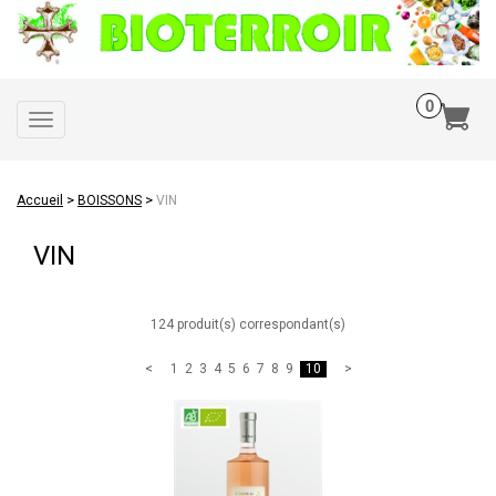
Toggle
navigation
>
>
Accueil
BOISSONS
VIN
VIN
124 produit(s) correspondant(s)
1
2
3
4
5
6
7
8
9
10