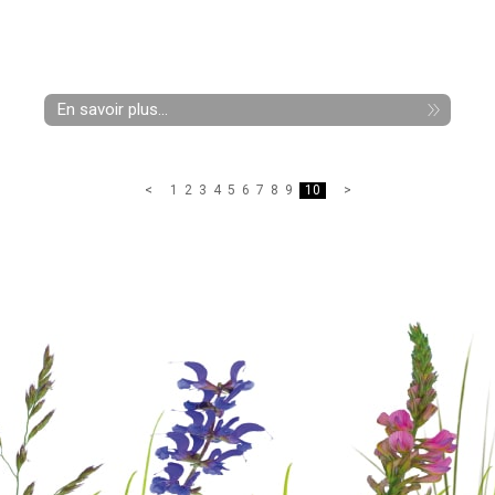
En savoir plus...
1
2
3
4
5
6
7
8
9
10