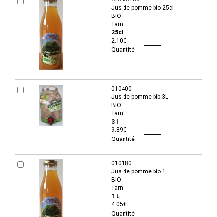
Jus de pomme bio 25cl
BIO
Tarn
25cl
2.10€
010400
Jus de pomme bib 3L
BIO
Tarn
3 l
9.89€
010180
Jus de pomme bio 1
BIO
Tarn
1 L
4.05€