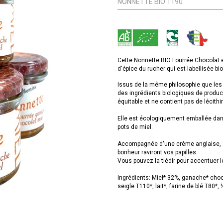
NONNETTE BIO 1190
Cette Nonnette BIO Fourrée Chocolat et
d'épice du rucher qui est labellisée bio
Issus de la même philosophie que les 
des ingrédients biologiques de product
équitable et ne contient pas de lécithi
Elle est écologiquement emballée dans
pots de miel.
Accompagnée d'une crème anglaise, gl
bonheur raviront vos papilles.
Vous pouvez la tiédir pour accentuer l
Ingrédients: Miel* 32%, ganache* choco
seigle T110*, lait*, farine de blé T80*,