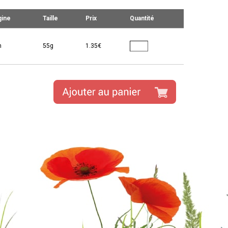
gine
Taille
Prix
Quantité
n
55g
1.35€