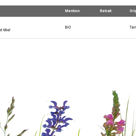
Mention
Retrait
Ori
BIO
Tar
t Miel