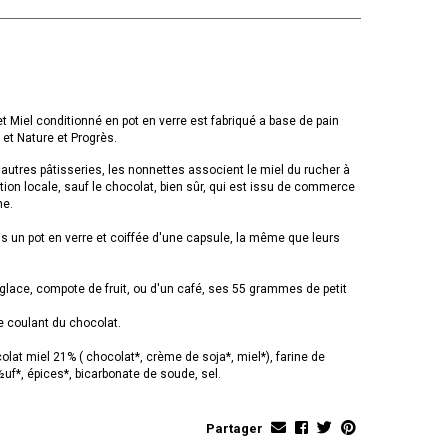
 Miel conditionné en pot en verre est fabriqué a base de pain
 et Nature et Progrès.
autres pâtisseries, les nonnettes associent le miel du rucher à
ion locale, sauf le chocolat, bien sûr, qui est issu de commerce
ne.
 un pot en verre et coiffée d'une capsule, la même que leurs
ace, compote de fruit, ou d'un café, ses 55 grammes de petit
e coulant du chocolat.
lat miel 21% ( chocolat*, crème de soja*, miel*), farine de
 ½uf*, épices*, bicarbonate de soude, sel.
Partager