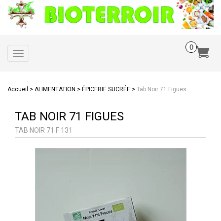
Toggle
navigation
>
>
>
Accueil
ALIMENTATION
ÉPICERIE SUCRÉE
Tab Noir 71 Figues
TAB NOIR 71 FIGUES
TAB NOIR 71 F 131