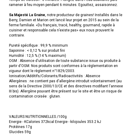
ramener à feu moyen pendant 6 minutes. Egouttez, assaisonnez.
Sa Majesté La Graine
, notre producteur de graines! Installés dans le
Berry, Damien et Marion ont lancé leur projet en 2015 au sein de la
ferme familiale. «Du français, tracé, healthy, gourmand, rapide à
cuisiner et responsable cela n’existe pas» eux nous prouvent le
contraire.
Pureté spécifique : 99,9 % minimum
Saponine : < 0,12 % sur produit fini
Humidité : 12,5 % (14 % maximum)
OGM : Absence d'utilisation de toute substance issue ou produite à
partir d'OGM. Nos produits sont conformes à la réglementation en
vigueur dont le règlement n°1829/2003.
Ionisation/Additifs/Colorants/Radioactivités : Absence
Allergènes : ne contient pas d'allergène introduit volontairement (au
sens de la Directive 2000/13/CE et des directives modifiant l'annexe
III bis). Allergène pouvant être présent sur le site et être un risque de
contamination croisée : gluten.
VALEURS NUTRITIONNELLES /100g
Energie - KCalories 372kcal Energie - kilojoules 353.2 kJ
Protéines 17g
Glucides 59g