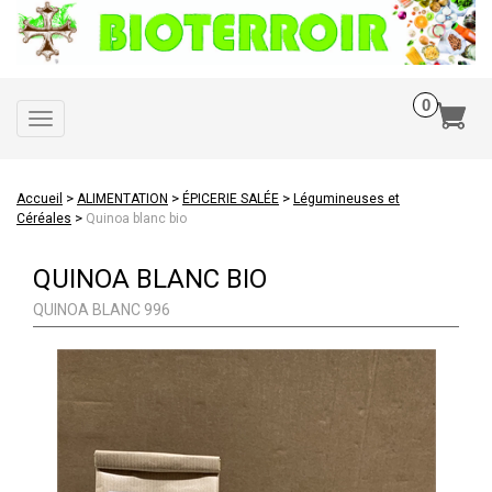
Toggle
navigation
>
>
>
Accueil
ALIMENTATION
ÉPICERIE SALÉE
Légumineuses et
>
Céréales
Quinoa blanc bio
QUINOA BLANC BIO
QUINOA BLANC 996