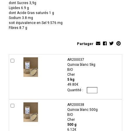
dont Sucres 3,9g
Lipides 6.9 g
dont Acide Gras saturés 1 g
Sodium 3.8 mg
soit équivalence en Sel 9.576 mg
Fibres 8.7 g
Partager
AR200037
Quinoa blanc 5kg
BIO
Cher
5 kg
49.80€
AR200038
Quinoa blanc 500g
BIO
Cher
500 g
6.12€