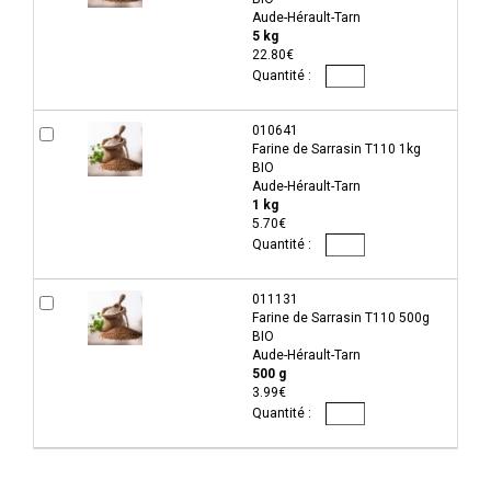
Aude-Hérault-Tarn
5 kg
22.80€
010641
Farine de Sarrasin T110 1kg
BIO
Aude-Hérault-Tarn
1 kg
5.70€
011131
Farine de Sarrasin T110 500g
BIO
Aude-Hérault-Tarn
500 g
3.99€