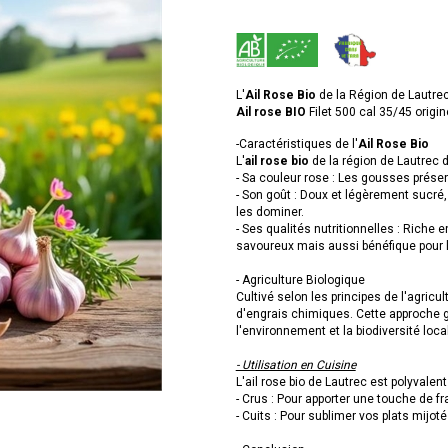
L'
Ail Rose Bio
de la Région de Lautrec.
Ail rose BIO
Filet 500 cal 35/45 origin
-Caractéristiques de l'
Ail Rose Bio
L'
ail rose bio
de la région de Lautrec d
- Sa couleur rose : Les gousses présen
- Son goût : Doux et légèrement sucré, 
les dominer.
- Ses qualités nutritionnelles : Riche
savoureux mais aussi bénéfique pour l
- Agriculture Biologique
Cultivé selon les principes de l'agricu
d'engrais chimiques. Cette approche ga
l'environnement et la biodiversité loca
- Utilisation en Cuisine
L'ail rose bio de Lautrec est polyvalent
- Crus : Pour apporter une touche de fr
- Cuits : Pour sublimer vos plats mijoté