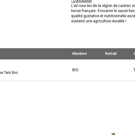
- Conclusion
L'ail rose bio de la région de Lautrec 
terroir français. Il incarne le savoir-f
qualité gustative et nutritionnelle exc
soutenir une agriculture durable !
Mention
Retrait
BIO
ne Tarn Bio