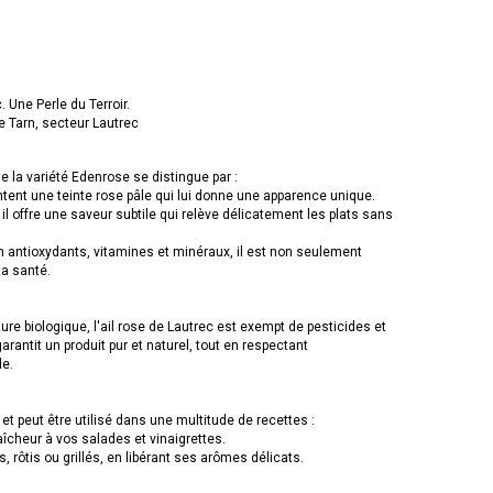
 Une Perle du Terroir.
e Tarn, secteur Lautrec
e la variété Edenrose se distingue par :
tent une teinte rose pâle qui lui donne une apparence unique.
il offre une saveur subtile qui relève délicatement les plats sans
 en antioxydants, vitamines et minéraux, il est non seulement
a santé.
lture biologique, l'ail rose de Lautrec est exempt de pesticides et
rantit un produit pur et naturel, tout en respectant
le.
 et peut être utilisé dans une multitude de recettes :
aîcheur à vos salades et vinaigrettes.
s, rôtis ou grillés, en libérant ses arômes délicats.