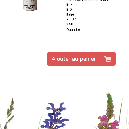
Brix
BIO
Italie
2.5 kg
9.50€