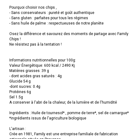
Pourquoi choisir nos chips ,
- Sans conservateurs : pureté et goût authentique
- Sans gluten : parfaites pour tous les régimes
- Sans huile de palme : respectueuses de notre planète
Osez la différence et savourez des moments de partage avec Family
Chips !
Ne résistez pas à la tentation !
Informations nutritionnelles pour 100g:
Valeur Énergétique: 600 kcal / 2490 Kj
Matières grasses :39 g
- dont acides gras saturés : 4g
Glucide 54 g
-dont sucres: 0.4g
Protéines 6g
Sel 1.5g
A conserver à l'abri de la chaleur, de la lumière et de l'humidité
Ingrédients : Huile de tournesol* , pomme de terre*, sel de camargue*
*ingrédients issus de l'agriculture biologique
L'artisan :
Crée en 1981, Family est une entreprise familiale de fabrication