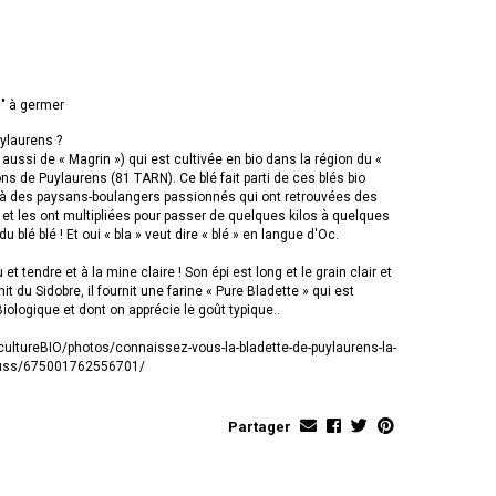
s" à germer
ylaurens ?
it aussi de « Magrin ») qui est cultivée en bio dans la région du «
ns de Puylaurens (81 TARN). Ce blé fait parti de ces blés bio
e à des paysans-boulangers passionnés qui ont retrouvées des
 et les ont multipliées pour passer de quelques kilos à quelques
u blé blé ! Et oui « bla » veut dire « blé » en langue d'Oc.
 et tendre et à la mine claire ! Son épi est long et le grain clair et
t du Sidobre, il fournit une farine « Pure Bladette » qui est
Biologique et dont on apprécie le goût typique..
icultureBIO/photos/connaissez-vous-la-bladette-de-puylaurens-la-
-auss/675001762556701/
Partager