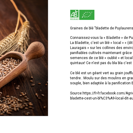
Graines de blé "bladette de Puylauren
Connaissez-vous la « Bladette » de Pu
La Bladette, c'est un blé « local » « (d
Lauragais » sur les collines des enviro
panifiables cultivés maintenant grâc
semences de ce blé « oublié » et local
quintaux! Ce n'est pas du bla bla c'est d
Ce blé est un géant vert au grain joufflu
tendre.. Moulu sur des moulins en grani
souple, bien adaptée à la panification 
Source:https://fr-fr.facebook.com/Agr
bladette-cest-un-bl%C3%A9-local-dit