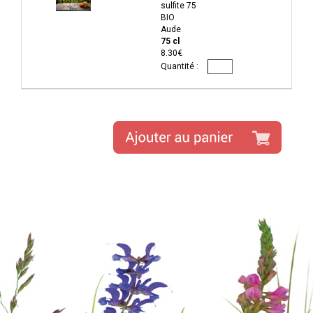
sulfite 75
BIO
Aude
75 cl
8.30€