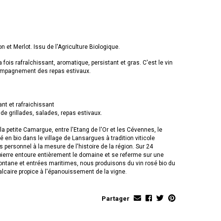
 et Merlot. Issu de l'Agriculture Biologique.
la fois rafraîchissant, aromatique, persistant et gras. C'est le vin
ccompagnement des repas estivaux.
nt et rafraichissant
e grillades, salades, repas estivaux.
a petite Camargue, entre l'Etang de l'Or et les Cévennes, le
 en bio dans le village de Lansargues à tradition viticole
s personnel à la mesure de l'histoire de la région. Sur 24
pierre entoure entièrement le domaine et se referme sur une
amontane et entrées maritimes, nous produisons du vin rosé bio du
lcaire propice à l'épanouissement de la vigne.
Partager