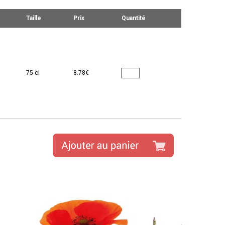
Taille
Prix
Quantité
75 cl
8.78€