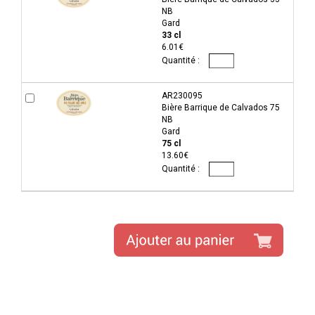
NB
Gard
33 cl
6.01€
AR230095
Bière Barrique de Calvados 75
NB
Gard
75 cl
13.60€