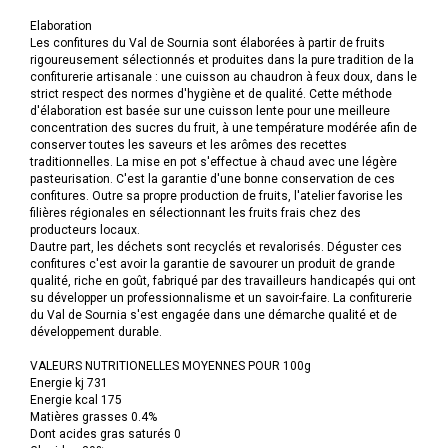
Elaboration
Les confitures du Val de Sournia sont élaborées à partir de fruits
rigoureusement sélectionnés et produites dans la pure tradition de la
confiturerie artisanale : une cuisson au chaudron à feux doux, dans le
strict respect des normes d'hygiène et de qualité. Cette méthode
d'élaboration est basée sur une cuisson lente pour une meilleure
concentration des sucres du fruit, à une température modérée afin de
conserver toutes les saveurs et les arômes des recettes
traditionnelles. La mise en pot s'effectue à chaud avec une légère
pasteurisation. C'est la garantie d'une bonne conservation de ces
confitures. Outre sa propre production de fruits, l'atelier favorise les
filières régionales en sélectionnant les fruits frais chez des
producteurs locaux.
Dautre part, les déchets sont recyclés et revalorisés. Déguster ces
confitures c'est avoir la garantie de savourer un produit de grande
qualité, riche en goût, fabriqué par des travailleurs handicapés qui ont
su développer un professionnalisme et un savoir-faire. La confiturerie
du Val de Sournia s'est engagée dans une démarche qualité et de
développement durable.
VALEURS NUTRITIONELLES MOYENNES POUR 100g
Energie kj 731
Energie kcal 175
Matières grasses 0.4%
Dont acides gras saturés 0