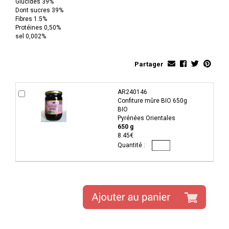
Glucides 39%
Dont sucres 39%
Fibres 1.5%
Protéines 0,50%
sel 0,002%
Partager
AR240146
Confiture mûre BIO 650g
BIO
Pyrénées Orientales
650 g
8.45€