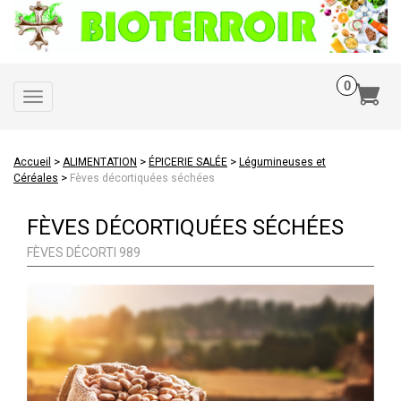
Toggle
navigation
>
>
>
Accueil
ALIMENTATION
ÉPICERIE SALÉE
Légumineuses et
>
Céréales
Fèves décortiquées séchées
FÈVES DÉCORTIQUÉES SÉCHÉES
FÈVES DÉCORTI 989