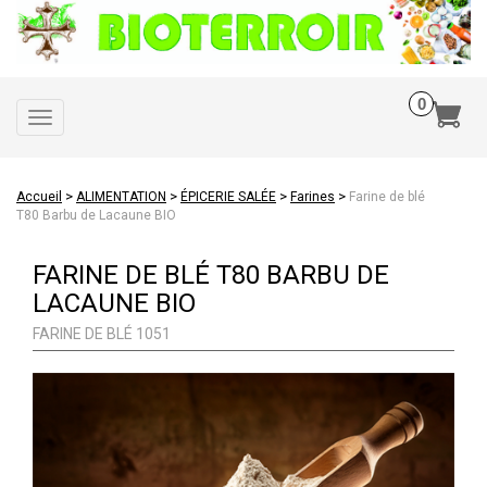
Toggle
navigation
>
>
>
>
Accueil
ALIMENTATION
ÉPICERIE SALÉE
Farines
Farine de blé
T80 Barbu de Lacaune BIO
FARINE DE BLÉ T80 BARBU DE
LACAUNE BIO
FARINE DE BLÉ 1051