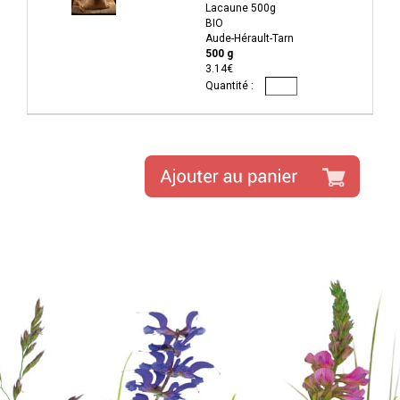
Lacaune 500g
BIO
Aude-Hérault-Tarn
500 g
3.14€