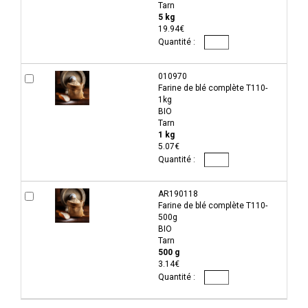
Tarn
5 kg
19.94€
010970
Farine de blé complète T110-
1kg
BIO
Tarn
1 kg
5.07€
AR190118
Farine de blé complète T110-
500g
BIO
Tarn
500 g
3.14€