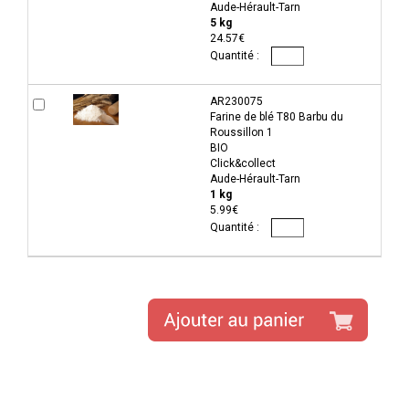
Aude-Hérault-Tarn
5 kg
24.57€
AR230075
Farine de blé T80 Barbu du
Roussillon 1
BIO
Click&collect
Aude-Hérault-Tarn
1 kg
5.99€