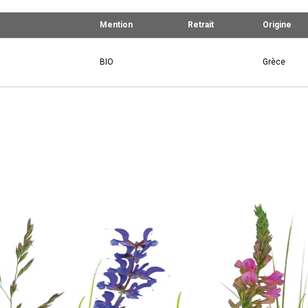
Mention
Retrait
Origine
BIO
Grèce